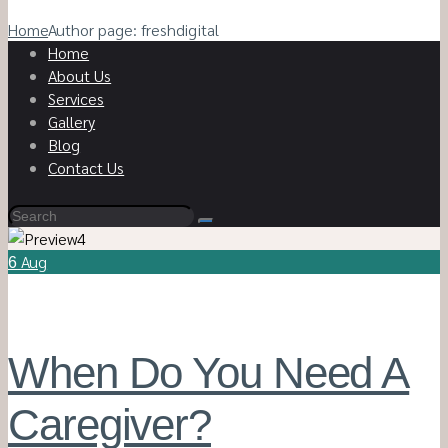
Home
Author page: freshdigital
Home
About Us
Services
Gallery
Blog
Contact Us
Aug
6
When Do You Need A
Caregiver?