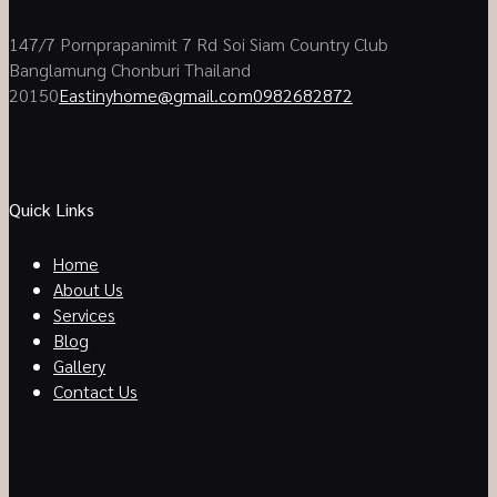
147/7 Pornprapanimit 7 Rd Soi Siam Country Club
Banglamung Chonburi Thailand
20150
Eastinyhome@gmail.com
0982682872
Quick Links
Home
About Us
Services
Blog
Gallery
Contact Us